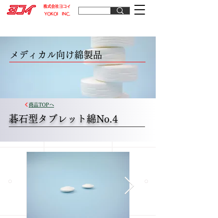
​株式会社ヨコイ
​YOKOI INC.
メディカル向け綿製品
商品TOPへ
碁石型タブレット綿No.4