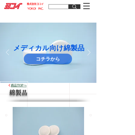
​株式会社ヨコイ
​YOKOI INC.
メディカル向け綿製品
コチラから
商品TOPへ
綿製品